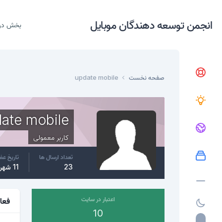
انجمن توسعه دهندگان موبایل
بخش در
صفحه نخست
update mobile
ate mobile
کاربر معمولی
تعداد ارسال ها
تاریخ ع
23
11 شهریور، 2016
اعتبار در سایت
فعا
10