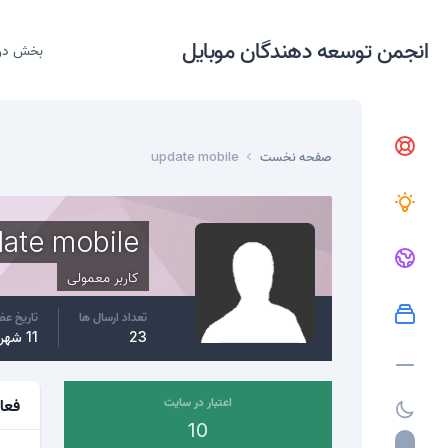
انجمن توسعه دهندگان موبایل
بخش در
صفحه نخست
update mobile
ate mobile
کاربر معمولی
تعداد ارسال ها
تاریخ ع
23
11 شهریور، 2016
اعتبار در سایت
فعا
10