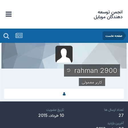
انجمن توسعه
دهندگان موبایل
صفحه نخست
rahman 2900
کاربر معمولی
تعداد ارسال ها
تاریخ عضویت
27
10 خرداد، 2015
آخرین بازدید