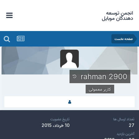
انجمن توسعه
دهندگان موبایل
صفحه نخست
rahman 2900
کاربر معمولی
تعداد ارسال ها
تاریخ عضویت
27
10 خرداد، 2015
آخرین بازدید