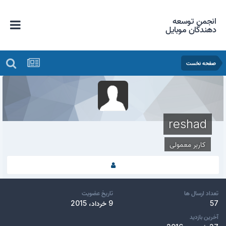
انجمن توسعه
دهندگان موبایل
صفحه نخست
reshad
کاربر معمولی
تعداد ارسال ها
تاریخ عضویت
57
9 خرداد، 2015
آخرین بازدید