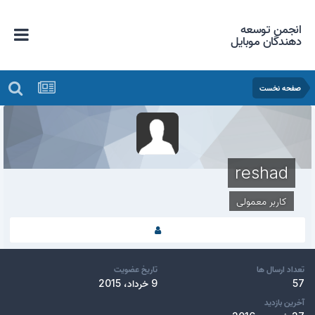
انجمن توسعه
دهندگان موبایل
صفحه نخست
reshad
کاربر معمولی
تعداد ارسال ها
تاریخ عضویت
57
9 خرداد، 2015
آخرین بازدید