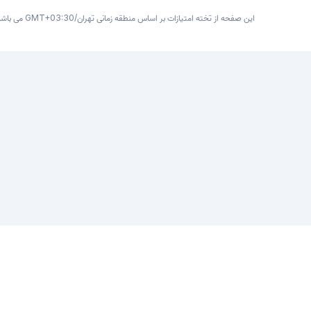
این صفحه از تخته امتیازات بر اساس منطقه زمانی تهران/GMT+03:30 می باشد
پوسته
سیاست حفظ حریم خصوصی